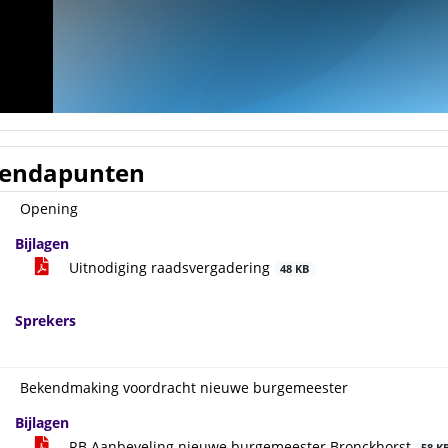
endapunten
Opening
Bijlagen
Uitnodiging raadsvergadering
48 KB
Sprekers
Bekendmaking voordracht nieuwe burgemeester
Bijlagen
RB Aanbeveling nieuwe burgemeester Bronckhorst