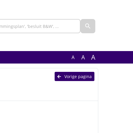
A
A
A
Vorige pagina