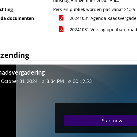
dinsdag 5 november 2024 15:44
ichting
Pers en publiek worden pas vanaf 21.25 
nda documenten
20241031 Agenda Raadsvergade
20241031 Verslag openbare raa
tzending