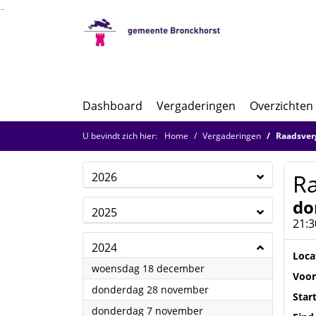
Ga naar de inhoud van deze pagina
Ga naar het zoeken
Ga naar het menu
Dashboard
Vergaderingen
Overzichten
U bevindt zich hier:
Home
Vergaderingen
Raadsver
R
2026
do
2025
21:3
2024
Loca
2024
woensdag 18 december
Voor
2024
donderdag 28 november
Star
2024
donderdag 7 november