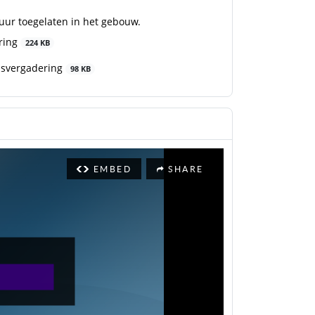
uur toegelaten in het gebouw.
ring
224 KB
dsvergadering
98 KB