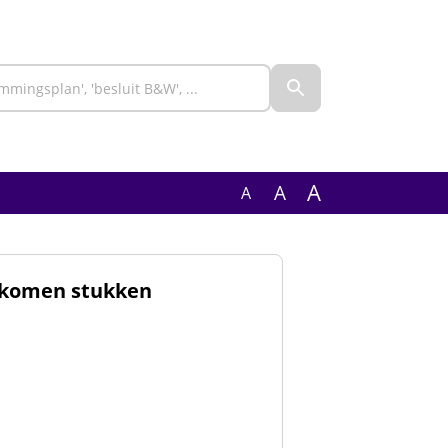
A
A
A
ekomen stukken