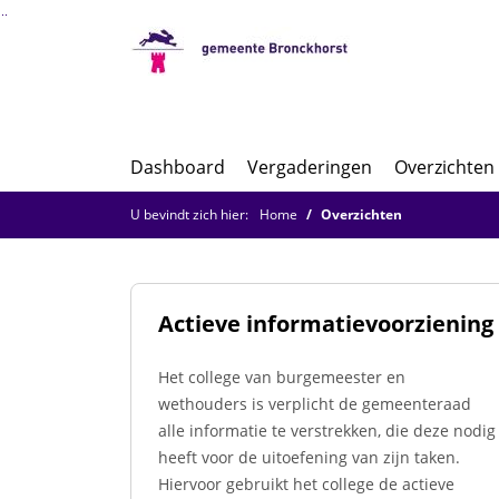
Ga naar de inhoud van deze pagina
Ga naar het zoeken
Ga naar het menu
Dashboard
Vergaderingen
Overzichten
U bevindt zich hier:
Home
Overzichten
Actieve informatievoorziening
Het college van burgemeester en
wethouders is verplicht de gemeenteraad
alle informatie te verstrekken, die deze nodig
heeft voor de uitoefening van zijn taken.
Hiervoor gebruikt het college de actieve