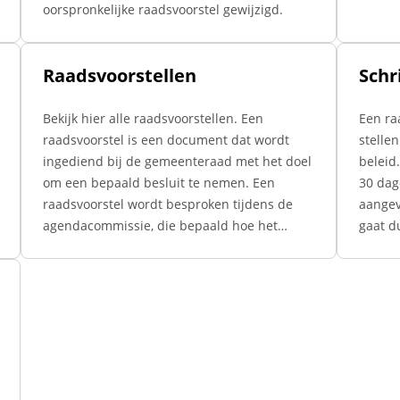
oorspronkelijke raadsvoorstel gewijzigd.
Raadsvoorstellen
Schr
Bekijk hier alle raadsvoorstellen. Een
Een raa
raadsvoorstel is een document dat wordt
stelle
ingediend bij de gemeenteraad met het doel
beleid
om een bepaald besluit te nemen. Een
30 dag
raadsvoorstel wordt besproken tijdens de
aangev
agendacommissie, die bepaald hoe het
gaat d
voorstel verder wordt behandeld.